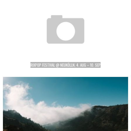
RIXPOP FESTIVAL @ NEUKÖLLN, 4. AUG – 10. SEP