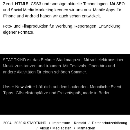
Zend. HTML5, CSS3 und sonstige aktuelle Technologien. Mit SEO
und Social Media Marketing kennen wir uns aus.
Mobile Apps für
iPhone und Android haben wir auch schon entwickelt.
Foto- und Filmproduktion für Werbung, Reportagen, Entwicklung
eigener Formate.
STADTKIND ist das Berliner Stadtmagazin. Mit viel elektronischer
Musik zum tanzen und träumen. Mit Festivals, Open Airs und
andere Aktivitäten für einen schönen Sommer.
Unser
Newsletter
hält dich auf dem Laufenden. Monatliche Event-
Tipps, Gästelistenplätze und Freizeitspaß, made in Berlin.
2004 - 2020 © STADTKIND /
Impressum + Kontakt
/
Datenschutzerklärung
/
About + Mediadaten
/
Mitmachen