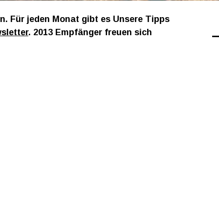
. Für jeden Monat gibt es Unsere Tipps
sletter
. 2013 Empfänger freuen sich
en Events 2026
traße des 17. Juni
iste Berlin & Brandenburg 2025
o am Sa 25. August 2018