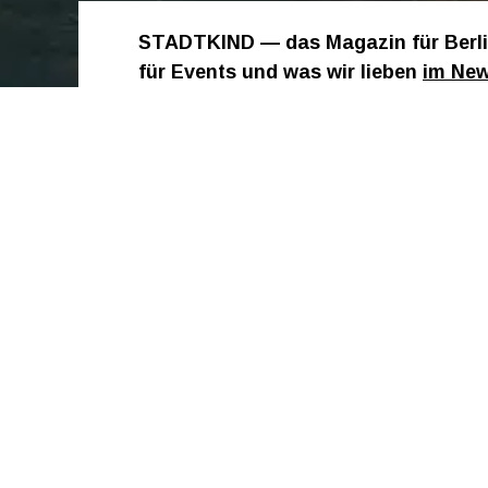
STADTKIND — das Magazin für Berlin
für Events und was wir lieben
im New
jeden Monat drauf.
Die nächst
Sa 15. August 2026:
Rave the Planet 2026
@
S
Die ultimative Festival-L
Zug der Liebe: Dem