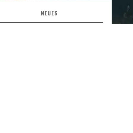
NEUES
BADEANZUG & BIKINI RICHTIG
WASCHEN & SCHNELL TROCKNEN |
PFLEGETIPPS
6 SCHÖNE AIRBNB
FERIENWOHNUNGEN UND
FERIENHÄUSER AUF MALLORCA
MIETEN
7 TOLLE AIRBNB
FERIENWOHNUNGEN UND HÄUSER
AUF TENERIFFA
2021 STIL VOR TALENT FESTIVAL /
ISLAND OPEN AIR @ INSEL