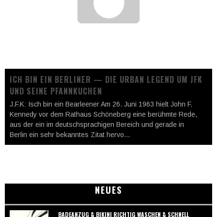
ICH BIN EIN BERLINER — DIE URBAN LEGEND UM JFK
UND SEINE PFANNKUCHEN
J.F.K: Isch bin ein Bearleener Am 26. Juni 1963 hielt John F.
Kennedy vor dem Rathaus Schöneberg eine berühmte Rede,
aus der ein im deutschsprachigen Bereich und gerade in
Berlin ein sehr bekanntes Zitat hervo
...
NEUES
BADEANZUG & BIKINI RICHTIG WASCHEN & SCHNELL