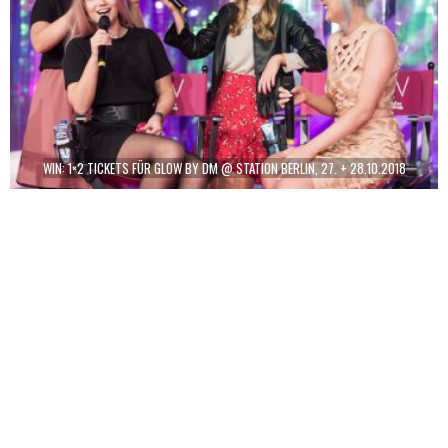
WIN: 1×2 TICKETS FÜR GLOW BY DM @ STATION BERLIN, 27. + 28.10.2018