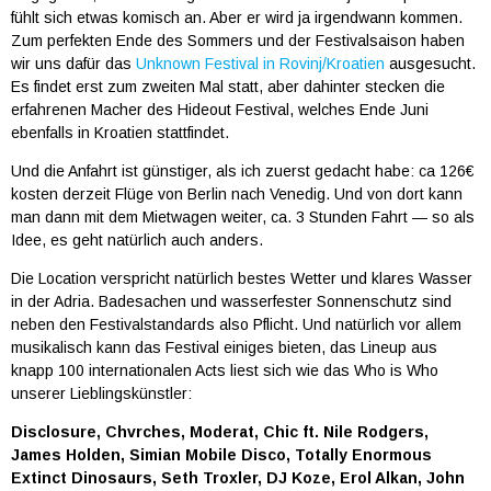
fühlt sich etwas komisch an. Aber er wird ja irgendwann kommen.
Zum perfekten Ende des Sommers und der Festivalsaison haben
wir uns dafür das
Unknown Festival in Rovinj/Kroatien
ausgesucht.
Es findet erst zum zweiten Mal statt, aber dahinter stecken die
erfahrenen Macher des Hideout Festival, welches Ende Juni
ebenfalls in Kroatien stattfindet.
Und die Anfahrt ist günstiger, als ich zuerst gedacht habe: ca 126€
kosten derzeit Flüge von Berlin nach Venedig. Und von dort kann
man dann mit dem Mietwagen weiter, ca. 3 Stunden Fahrt — so als
Idee, es geht natürlich auch anders.
Die Location verspricht natürlich bestes Wetter und klares Wasser
in der Adria. Badesachen und wasserfester Sonnenschutz sind
neben den Festivalstandards also Pflicht. Und natürlich vor allem
musikalisch kann das Festival einiges bieten, das Lineup aus
knapp 100 internationalen Acts liest sich wie das Who is Who
unserer Lieblingskünstler:
Disclosure, Chvrches, Moderat, Chic ft. Nile Rodgers,
James Holden, Simian Mobile Disco, Totally Enormous
Extinct Dinosaurs, Seth Troxler, DJ Koze, Erol Alkan, John