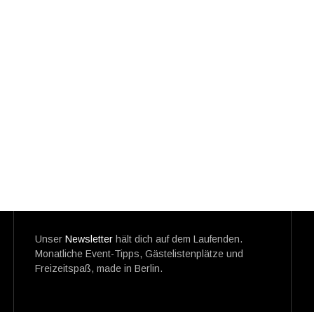
Unser
Newsletter
hält dich auf dem Laufenden.
Monatliche Event-Tipps, Gästelistenplätze und
Freizeitspaß, made in Berlin.