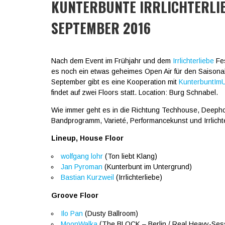
KUNTERBUNTE IRRLICHTERLIE
SEPTEMBER 2016
Nach dem Event im Frühjahr und dem
Irrlichterliebe
Fes
es noch ein etwas geheimes Open Air für den Saisonabs
September gibt es eine Kooperation mit
KunterbuntIm
findet auf zwei Floors statt. Location: Burg Schnabel.
Wie immer geht es in die Richtung Techhouse, Deeph
Bandprogramm, Varieté, Performancekunst und Irrlichte
Lineup, House Floor
wolfgang lohr
(Ton liebt Klang)
Jan Pyroman
(Kunterbunt im Untergrund)
Bastian Kurzweil
(Irrlichterliebe)
Groove Floor
Ilo Pan
(Dusty Ballroom)
MoonWalka
(The BLOCK – Berlin / Real Heavy-Ses