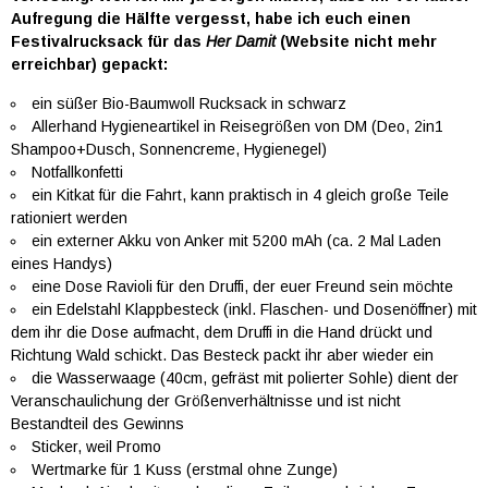
Aufregung die Hälfte vergesst, habe ich euch einen
Festivalrucksack für das
Her Damit
(Website nicht mehr
erreichbar) gepackt:
ein süßer Bio-Baumwoll Rucksack in schwarz
Allerhand Hygieneartikel in Reisegrößen von DM (Deo, 2in1
Shampoo+Dusch, Sonnencreme, Hygienegel)
Notfallkonfetti
ein Kitkat für die Fahrt, kann praktisch in 4 gleich große Teile
rationiert werden
ein externer Akku von Anker mit 5200 mAh (ca. 2 Mal Laden
eines Handys)
eine Dose Ravioli für den Druffi, der euer Freund sein möchte
ein Edelstahl Klappbesteck (inkl. Flaschen- und Dosenöffner) mit
dem ihr die Dose aufmacht, dem Druffi in die Hand drückt und
Richtung Wald schickt. Das Besteck packt ihr aber wieder ein
die Wasserwaage (40cm, gefräst mit polierter Sohle) dient der
Veranschaulichung der Größenverhältnisse und ist nicht
Bestandteil des Gewinns
Sticker, weil Promo
Wertmarke für 1 Kuss (erstmal ohne Zunge)