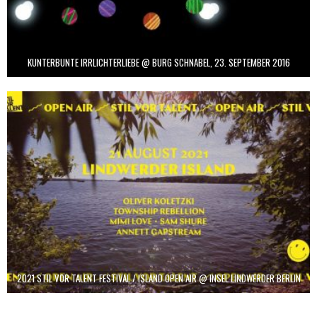
KUNTERBUNTE IRRLICHTERLIEBE @ BURG SCHNABEL, 23. SEPTEMBER 2016
2021 STIL VOR TALENT FESTIVAL / ISLAND OPEN AIR @ INSEL LINDWERDER BERLIN