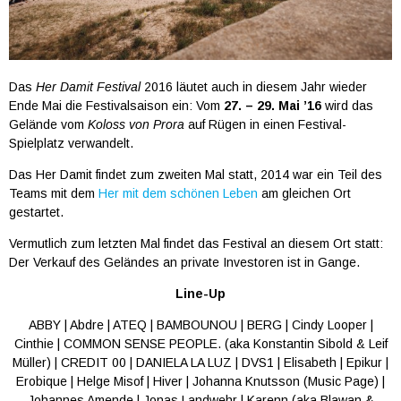
Das
Her Damit Festival
2016 läutet auch in diesem Jahr wieder
Ende Mai die Festivalsaison ein: Vom
27. – 29. Mai ’16
wird das
Gelände vom
Koloss von Prora
auf Rügen in einen Festival-
Spielplatz verwandelt.
Das Her Damit findet zum zweiten Mal statt, 2014 war ein Teil des
Teams mit dem
Her mit dem schönen Leben
am gleichen Ort
gestartet.
Vermutlich zum letzten Mal findet das Festival an diesem Ort statt:
Der Verkauf des Geländes an private Investoren ist in Gange.
Line-Up
ABBY | Abdre | ATEQ | BAMBOUNOU | BERG | Cindy Looper |
Cinthie | COMMON SENSE PEOPLE. (aka Konstantin Sibold & Leif
Müller) | CREDIT 00 | DANIELA LA LUZ | DVS1 | Elisabeth | Epikur |
Erobique | Helge Misof | Hiver | Johanna Knutsson (Music Page) |
Johannes Amende | Jonas Landwehr | Karenn (aka Blawan &